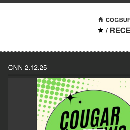
COGBUR
/
REC
CNN 2.12.25