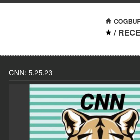
COGBUR
/
REC
CNN: 5.25.23