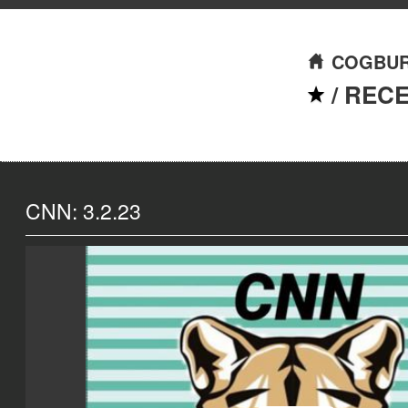
COGBUR
/
REC
CNN: 3.2.23